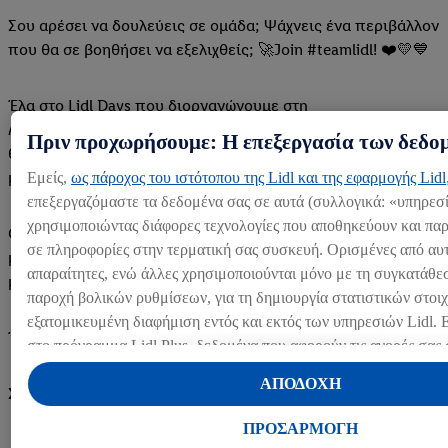
Σου αρέσει να δουλεύεις σε ομάδα; Ψάχνεις ένα περιβάλλον
που θα σε βοηθήσει να εξελιχθείς; 🚀Join #teamlidl! ❤️💛💙
Έλα στο Lidl Days που διοργανώνουμε στη
Λάρνακα στο Radisson Blu Hotel, την Πέμπτη 16 Ιουλίου και
Πριν προχωρήσουμε: Η επεξεργασία των δεδο
θα έχεις την ευκαιρία να γνωρίσεις την ομάδα μας και να
μάθεις πώς είναι να ανήκεις στο #teamlidl. 😎
Εμείς,
ως πάροχος του ιστότοπου της Lidl και της εφαρμογής Lidl
επεξεργαζόμαστε τα δεδομένα σας σε αυτά (συλλογικά: «υπηρεσί
χρησιμοποιώντας διάφορες τεχνολογίες που αποθηκεύουν και π
Θα σου μιλήσουμε για τις διαθέσιμες θέσεις, τις παροχές
σε πληροφορίες στην τερματική σας συσκευή. Ορισμένες από αυτέ
μας και όλα όσα χρειάζεται να ξέρεις για να ξεκινήσεις μαζί
απαραίτητες, ενώ άλλες χρησιμοποιούνται μόνο με τη συγκατάθεσ
μας. 🙌
παροχή βολικών ρυθμίσεων, για τη δημιουργία στατιστικών στοιχ
εξατομικευμένη διαφήμιση εντός και εκτός των υπηρεσιών Lidl.
Έλα με το βιογραφικό και το χαμόγελό σου!
στο πρόγραμμα Lidl Plus, δεδομένα που αφορούν τις αγορές σας
θα υποβάλλονται επίσης σε επεξεργασία για τους σκοπούς αυτούς
ΑΠΟΔΟΧΗ
Σε περιμένουμε:
Μέσω της επιλογής «Προσαρμογή» μπορείτε να προσαρμόσετε τ
σας επιτρέποντας μεμονωμένους σκοπούς επεξεργασίας δεδομένω
ΠΡΟΣΑΡΜΟΓΗ
περισσότερες πληροφορίες σχετικά με την επεξεργασία δεδομέν