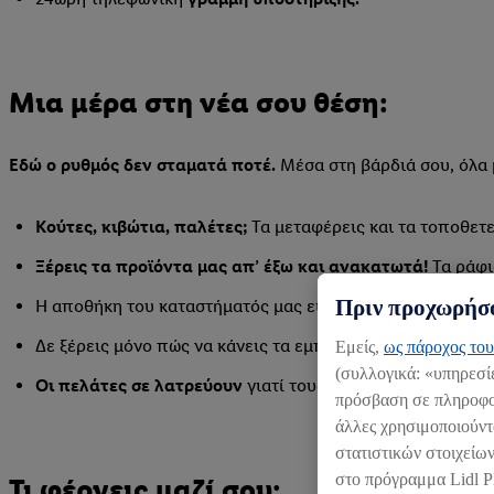
Μια μέρα στη νέα σου θέση:
Εδώ ο ρυθμός δεν σταματά ποτέ.
Μέσα στη βάρδιά σου, όλα 
Κούτες, κιβώτια, παλέτες;
Τα μεταφέρεις και τα τοποθετε
Ξέρεις τα προϊόντα μας απ’ έξω και ανακατωτά!
Τα ράφι
Πριν προχωρήσο
Η αποθήκη του καταστήματός μας είναι σε τάξη και στις
α
Δε ξέρεις μόνο πώς να κάνεις τα εμπορεύματά μας να δε
Εμείς,
ως πάροχος του
(συλλογικά: «υπηρεσί
Οι πελάτες σε λατρεύουν
γιατί τους εξυπηρετείς και του
πρόσβαση σε πληροφορ
άλλες χρησιμοποιούντ
στατιστικών στοιχείων
στο πρόγραμμα Lidl P
Τι φέρνεις μαζί σου: