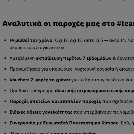
Αναλυτικά οι παροχές μας στο #tea
14 μισθοί τον χρόνο:
Όχι 12, όχι 13, ούτε 13,5 — αλλά 14.
ακόμα πιο ανταγωνιστικές.
Αμειβόμενη
εκπαίδευση περίπου 7 εβδομάδων
& δυνατότ
Προσαυξήσεις για υπερωρίες, νυχτερινή εργασία ή απασχ
Vouchers 2 φορές το χρόνο:
για τα Χριστουγεννιάτικα και
Ομαδικό πρόγραμμα
ιδιωτικής ιατροφαρμακευτικής ασ
Παροχές επετείων και επιπλέον παροχές
που σχεδιάζου
Ειδικές άδειες γονεϊκότητας
που υπερβαίνουν τις νομοθε
Συνεργασία με Ευρωπαϊκό Πανεπιστήμιο Κύπρου.
Εσύ, ή
24ωρη τηλεφωνική
γραμμή υποστήριξης.