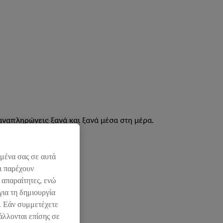
 αναπληρώνεις ξανά και ξανά μέσα στη μέρα.
ύς
κανόνες υγιεινής.
ομένα σας σε αυτά
ι παρέχουν
 απαραίτητες, ενώ
για τη δημιουργία
l. Εάν συμμετέχετε
άλλονται επίσης σε