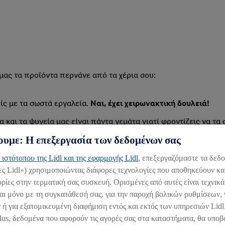
μας τα προϊόντα περνάνε από τα χέρια σου:
ίς με τα σωστά εργαλεία.
Ναι, έχει χειρωνακτική δουλειά!
α και τα ψυγεία μας είναι πάντα γεμάτα γιατί φροντίζεις να τα
υμε: Η επεξεργασία των δεδομένων σας
πογραφές δε μας ξεφεύγει τίποτα.
ίχνουν ακόμα
πιο όμορφα,
αλλά φροντίζεις και για τους βασικο
 ιστότοπου της Lidl και της εφαρμογής Lidl
, επεξεργαζόμαστε τα δεδ
ες Lidl») χρησιμοποιώντας διάφορες τεχνολογίες που αποθηκεύουν κα
ς καθοδηγείς.
ίες στην τερματική σας συσκευή. Ορισμένες από αυτές είναι τεχνικά
αι μόνο με τη συγκατάθεσή σας, για την παροχή βολικών ρυθμίσεων, 
 ή για εξατομικευμένη διαφήμιση εντός και εκτός των υπηρεσιών Lid
lus, δεδομένα που αφορούν τις αγορές σας στα καταστήματα, θα υποβ