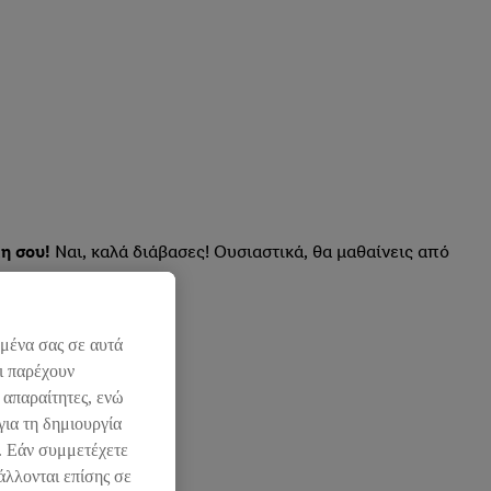
λη σου!
Ναι, καλά διάβασες! Ουσιαστικά, θα μαθαίνεις από
ομένα σας σε αυτά
ι παρέχουν
 απαραίτητες, ενώ
 περιμένει!
για τη δημιουργία
l. Εάν συμμετέχετε
άλλονται επίσης σε