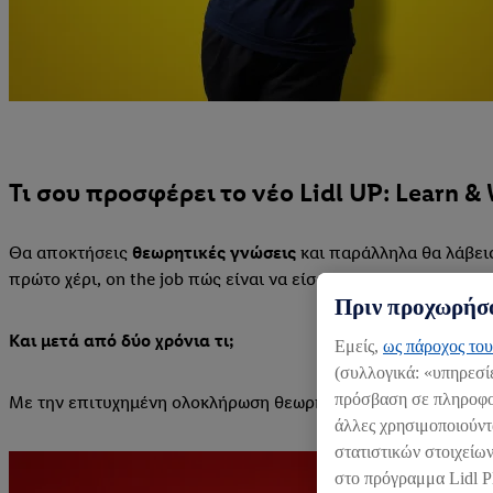
Τι σου προσφέρει το νέο Lidl UP: Learn &
Θα αποκτήσεις
θεωρητικές γνώσεις
και παράλληλα θα λάβει
πρώτο χέρι, on the job πώς είναι να είσαι στο #teamlidl!
Πριν προχωρήσο
Και μετά από δύο χρόνια τι;
Εμείς,
ως πάροχος του
(συλλογικά: «υπηρεσί
πρόσβαση σε πληροφορ
Με την επιτυχημένη ολοκλήρωση θεωρητικής και πρακτικής 
άλλες χρησιμοποιούντ
στατιστικών στοιχείων
στο πρόγραμμα Lidl P