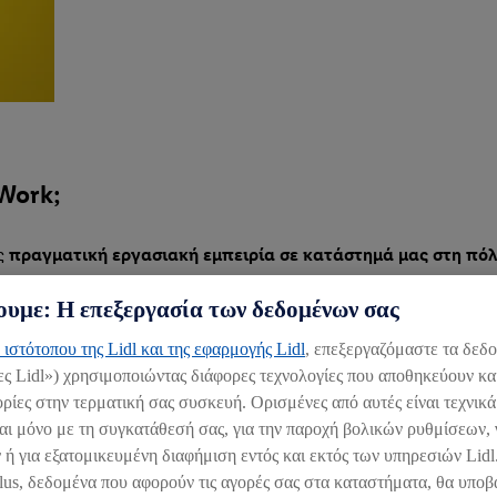
 Work;
ς
πραγματική εργασιακή εμπειρία σε κατάστημά μας στη πό
υμε: Η επεξεργασία των δεδομένων σας
 ιστότοπου της Lidl και της εφαρμογής Lidl
, επεξεργαζόμαστε τα δεδ
ες Lidl») χρησιμοποιώντας διάφορες τεχνολογίες που αποθηκεύουν κα
ίες στην τερματική σας συσκευή. Ορισμένες από αυτές είναι τεχνικά
εκπαίδευσης,
μια θέση Υποδιευθυντή/τριας Καταστήματος σε
αι μόνο με τη συγκατάθεσή σας, για την παροχή βολικών ρυθμίσεων, 
 ή για εξατομικευμένη διαφήμιση εντός και εκτός των υπηρεσιών Lid
lus, δεδομένα που αφορούν τις αγορές σας στα καταστήματα, θα υποβ